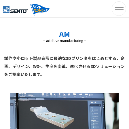
株式会社セ
ント – オフ
AM
− additive manufacturing −
ィスの快適
空間づくり
試作や小ロット製品造形に最適な3Dプリンタをはじめとする、
企
画、デザイン、設計、生産を変革、進化させる
3Dソリューション
を提供する
をご提案いたします。
セントのホ
ームページ
です。 –