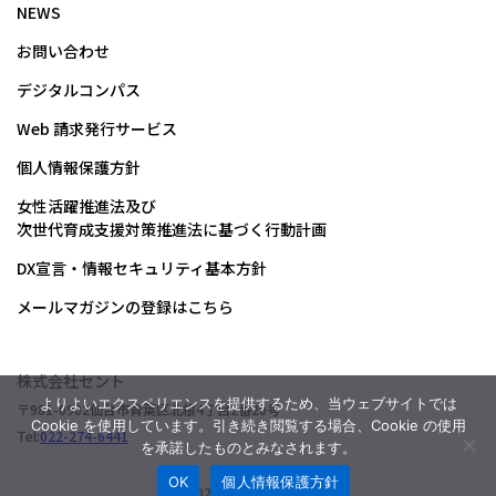
NEWS
お問い合わせ
デジタルコンパス
Web 請求発行サービス
個人情報保護方針
女性活躍推進法及び
次世代育成支援対策推進法に基づく行動計画
DX宣言・情報セキュリティ基本方針
メールマガジンの登録はこちら
株式会社セント
よりよいエクスペリエンスを提供するため、当ウェブサイトでは
〒981-0902
仙台市青葉区北根4丁目2番20号
Cookie を使用しています。引き続き閲覧する場合、Cookie の使用
Tel:
022-274-6441
を承諾したものとみなされます。
OK
個人情報保護方針
© 2024 SENTO Co., Ltd.