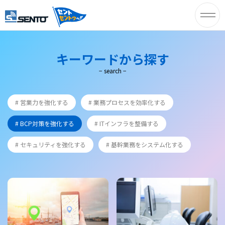
株式会社セ
ント – オフ
キーワードから探す
− search −
ィスの快適
空間づくり
# 営業力を強化する
# 業務プロセスを効率化する
を提供する
# BCP対策を強化する
# ITインフラを整備する
セントのホ
# セキュリティを強化する
# 基幹業務をシステム化する
ームページ
です。 –