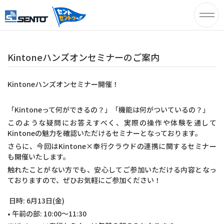
株式会社セ
ント – オフ
Kintoneハンズオンセミナーのご案内
ィスの快適
Kintoneハンズオンセミナー開催！
空間づくり
「Kintoneって何ができるの？」「機能は何がついているの？」
を提供する
このような疑問にお答えすべく、実際の操作や体験を通して
Kintoneの魅力を確認いただけるセミナーとなっております。
セントのホ
さらに、今回はKintone×奉行クラウドの連携に関するセミナー
も開催いたします。
ームページ
触れたことがない方でも、安心してご参加いただける内容となっ
です。 –
ておりますので、ぜひお気軽にご参加ください！
日時: 6月13日(金)
• 午前の部: 10:00～11:30